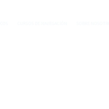
RCOS
CURSOS DE NAVEGACIÓN
SOBRE NOSOTR
BLOG
e barcos, navegación y experienc