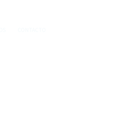
OS
CONTACTO
BLOG
ias náuticas en Altea.