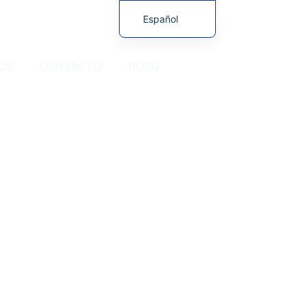
Español
English (UK)
OS
CONTACTO
BLOG
Français