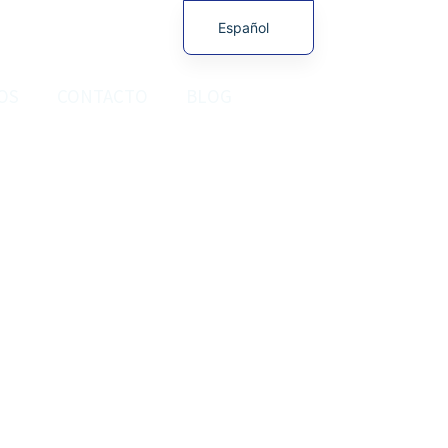
Español
English (UK)
OS
CONTACTO
BLOG
Français
S D50