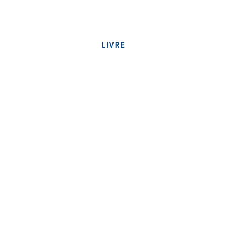
QUE FEREZ-VOUS ?
LIVRE