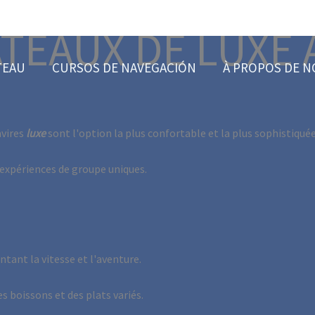
TEAUX DE LUXE 
TEAU
CURSOS DE NAVEGACIÓN
À PROPOS DE 
avires
luxe
sont l'option la plus confortable et la plus sophistiquée
expériences de groupe uniques.