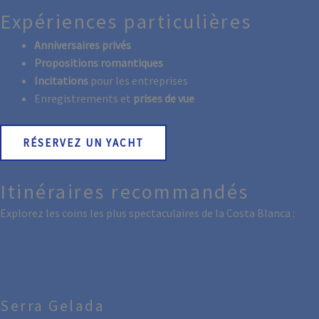
Expériences particulières
Anniversaires privés
Propositions romantiques
Incitations
pour les entreprises
Enregistrements et
prises de vue
RÉSERVEZ UN YACHT
Itinéraires recommandés
Explorez les coins les plus spectaculaires de la Costa Blanca :
Serra Gelada