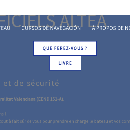
ICIELS ALTEA
TEAU
CURSOS DE NAVEGACIÓN
À PROPOS DE 
QUE FEREZ-VOUS ?
LIVRE
 et de sécurité
eralitat Valenciana (EEND 151-A)
.
s !.
 tout à fait sûr de vous pour prendre en charge le bateau et vos c