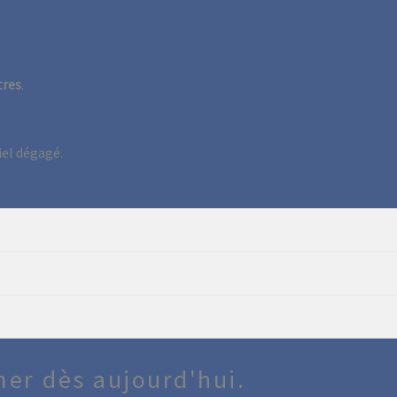
tres
.
er dès aujourd'hui.