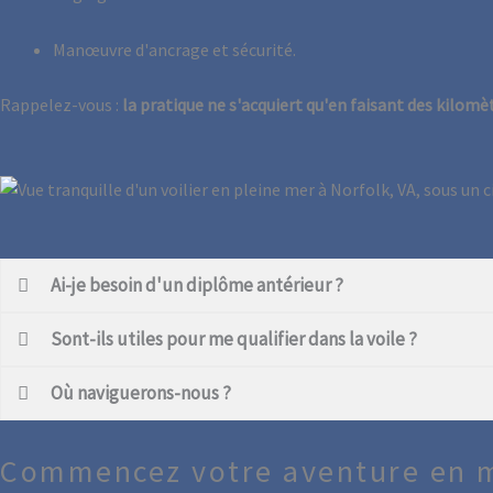
Manœuvre d'ancrage et sécurité.
Rappelez-vous :
la pratique ne s'acquiert qu'en faisant des kilomè
Ai-je besoin d'un diplôme antérieur ?
Sont-ils utiles pour me qualifier dans la voile ?
Où naviguerons-nous ?
Commencez votre aventure en m