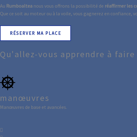
Au
Rumboaltea
nous vous offrons la possibilité de
réaffirmer les 
Que ce soit au moteur ou à la voile, vous gagnerez en confiance, 
RÉSERVER MA PLACE
Qu'allez-vous apprendre à faire 
manœuvres
Manœuvres de base et avancées.